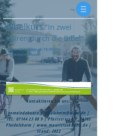
Bibelkurs
"In zwei
Jahren durch die Bibel"
Immer Dienstags ab 18:30 Uhr
Im Gemeindehaus
kontaktieren Sie uns:
gemeindebuero.pleidelsheim@elkw.de
|
TEL:
07144 23 88 9
| Pfarrstrasse 7 74385
Pleidelsheim |
www.mauritiuskirche.de
|
Stand: 2022