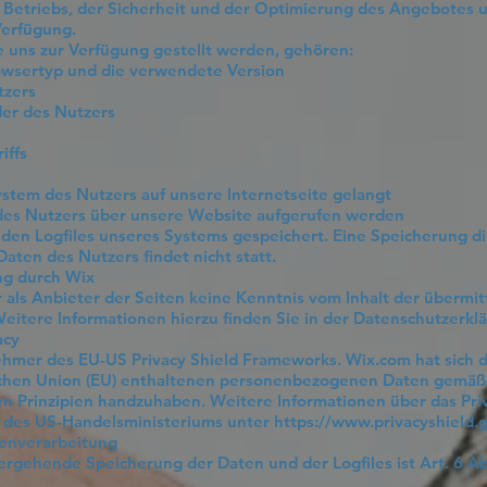
etriebs, der Sicherheit und der Optimierung des Angebotes un
Verfügung.
e uns zur Verfügung gestellt werden, gehören:
rowsertyp und die verwendete Version
tzers
der des Nutzers
iffs
ystem des Nutzers auf unsere Internetseite gelangt
 des Nutzers über unsere Website aufgerufen werden
 den Logfiles unseres Systems gespeichert. Eine Speicherung 
en des Nutzers findet nicht statt.
ng durch Wix
r als Anbieter der Seiten keine Kenntnis vom Inhalt der übermi
eitere Informationen hierzu finden Sie in der Datenschutzerkl
acy
lnehmer des EU-US Privacy Shield Frameworks. Wix.com hat sich d
schen Union (EU) enthaltenen personenbezogenen Daten gemäß
n Prinzipien handzuhaben. Weitere Informationen über das Pri
te des US-Handelsministeriums unter
https://www.privacyshield.
tenverarbeitung
rgehende Speicherung der Daten und der Logfiles ist Art. 6 Abs