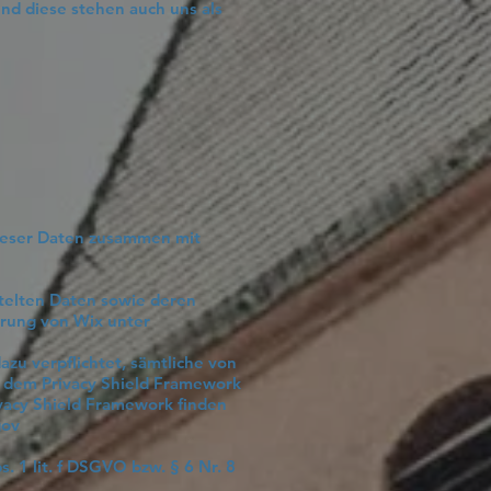
d diese stehen auch uns als
dieser Daten zusammen mit
ttelten Daten sowie deren
ärung von Wix unter
azu verpflichtet, sämtliche von
 dem Privacy Shield Framework
vacy Shield Framework finden
gov
. 1 lit. f DSGVO bzw. § 6 Nr. 8