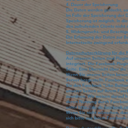
4. Dauer der Speicherung
Die Daten werden gelöscht, sob
Im Falle der Speicherung der D
Speicherung ist möglich. In d
des aufrufenden Clients nicht 
5. Widerspruchs- und Beseitig
Die Erfassung der Daten zur Be
Internetseite zwingend erforde
Datenschutzerklärung für die 
Auf unseren Seiten sind Plugi
integriert. Die Facebook-Plug
Seite. Eine Übersicht über die
Wenn Sie unsere Seiten besuc
Server hergestellt. Facebook e
Sie den Facebook "Like-Button
unserer Seiten auf Ihrem Face
zuordnen. Wir weisen darauf hi
deren Nutzung durch Facebook 
unter
http://de-de.facebook.c
Wenn Sie nicht wünschen, das
sich bitte aus Ihrem Facebook