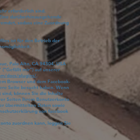
hr erforderlich sind.
l. Eine darüberhinausgehende
rfremdet, sodass eine Zuordnung
les ist für den Betrieb der
chsmöglichkeit.
nue, Palo Alto, CA 94304, USA
("Gefällt mir") auf unserer
om/docs/plugins/
.
hrem Browser und dem Facebook-
nsere Seite besucht haben. Wenn
sind, können Sie die Inhalte
rer Seiten Ihrem Benutzerkonto
der übermittelten Daten sowie
enschutzerklärung von facebook
onto zuordnen kann, loggen Sie