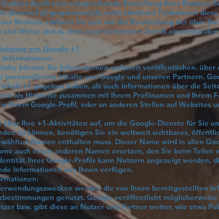
er Cookies durch eine entsprechende Einstellung Ihrer Browser 
e in diesem Fall gegebenenfalls nicht sämtliche Funktionen dies
ser Website erklären Sie sich mit der Bearbeitung der über S
rt und Weise und zu dem zuvor benannten Zweck einverstanden
 Nutzung von Google +1
 Informationen:
läche können Sie Informationen weltweit veröffentlichen. über
r personalisierte Inhalte von Google und unseren Partnern. Go
n Inhalt +1 gegeben haben, als auch Informationen über die Seite
nen als Hinweise zusammen mit Ihrem Profilnamen und Ihrem F
in Ihrem Google-Profil, oder an anderen Stellen auf Websites 
 über Ihre +1-Aktivitäten auf, um die Google-Dienste für Sie u
en zu können, benötigen Sie ein weltweit sichtbares, öffentlic
gewählten Namen enthalten muss. Dieser Name wird in allen Go
me auch einen anderen Namen ersetzen, den Sie beim Teilen v
entität Ihres Google-Profils kann Nutzern angezeigt werden, d
ende Informationen von Ihnen verfügen.
ormationen:
Verwendungszwecken werden die von Ihnen bereitgestellten I
bestimmungen genutzt. Google veröffentlicht möglicherweise
tzer bzw. gibt diese an Nutzer und Partner weiter, wie etwa Pu