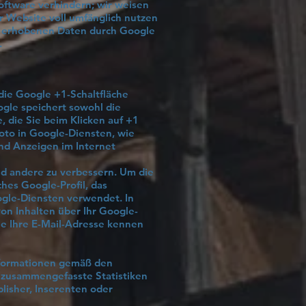
Software verhindern; wir weisen
er Website voll umfänglich nutzen
ie erhobenen Daten durch Google
.
 die Google +1-Schaltfläche
ogle speichert sowohl die
, die Sie beim Klicken auf +1
oto in Google-Diensten, wie
und Anzeigen im Internet
nd andere zu verbessern. Um die
hes Google-Profil, das
ogle-Diensten verwendet. In
on Inhalten über Ihr Google-
ie Ihre E-Mail-Adresse kennen
nformationen gemäß den
 zusammengefasste Statistiken
blisher, Inserenten oder