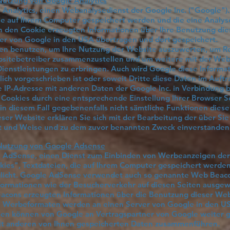
Nutzung von Google Analytics
Analytics, einen Webanalysedienst der Google Inc. ("Google")
die auf Ihrem Computer gespeichert werden und die eine Analy
h den Cookie erzeugten Informationen über Ihre Benutzung diese
ver von Google in den USA übertragen und dort gespeichert.
nen benutzen, um Ihre Nutzung der Website auszuwerten, um Re
ebsitebetreiber zusammenzustellen und um weitere mit der We
enstleistungen zu erbringen. Auch wird Google diese Informat
lich vorgeschrieben ist oder soweit Dritte diese Daten im Auft
e IP-Adresse mit anderen Daten der Google Inc. in Verbindung 
er Cookies durch eine entsprechende Einstellung Ihrer Browser 
e in diesem Fall gegebenenfalls nicht sämtliche Funktionen dies
ser Website erklären Sie sich mit der Bearbeitung der über S
rt und Weise und zu dem zuvor benannten Zweck einverstanden
 Nutzung von Google Adsense
 AdSense, einen Dienst zum Einbinden von Werbeanzeigen der 
ies", Textdateien, die auf Ihrem Computer gespeichert werden
icht. Google AdSense verwendet auch so genannte Web Beacon
ormationen wie der Besucherverkehr auf diesen Seiten ausgew
cons erzeugten Informationen über die Benutzung dieser Websit
n Werbeformaten werden an einen Server von Google in den U
onen können von Google an Vertragspartner von Google weiter
 mit anderen von Ihnen gespeicherten Daten zusammenführen.