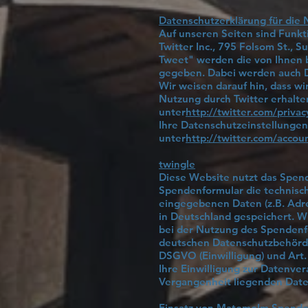
Datenschutzerklärung für die 
Auf unseren Seiten sind Funk
Twitter Inc., 795 Folsom St., 
Tweet" werden die von Ihnen 
gegeben. Dabei werden auch D
Wir weisen darauf hin, dass wi
Nutzung durch Twitter erhalte
unter
http://twitter.com/privac
Ihre Datenschutzeinstellungen
unter
http://twitter.com/accou
twingle
Diese Website nutzt das Spend
Spendenformular die technisc
eingegebenen Daten (z.B. Adre
in Deutschland gespeichert. W
bei der Nutzung des Spendenf
deutschen Datenschutzbehörden 
DSGVO (Einwilligung) und Art. 
Ihre Einwilligung zur Datenver
Vergangenheit liegenden Date
Einsatz von MatomoIm Spende