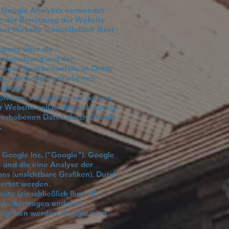
. Google Analytics verwendet
se der Benutzung der Website
r Website (einschließlich Ihrer
ports über die
bsitenutzung und der
ionen gegebenenfalls an Dritte
rag von Google verarbeiten.
bringen.
Software verhindern; wir weisen
er Website voll umfänglich nutzen
ie erhobenen Daten durch Google
.
Google Inc. ("Google"). Google
 und die eine Analyse der
s (unsichtbare Grafiken). Durch
ertet werden.
e (einschließlich Ihrer IP-
SA übertragen und dort
 gegeben werden. Google wird