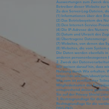
Auswertungen zum Zweck des B
Betreiber dieser Website zur 
Zu den Server-Log-Dateien, di
(1) Informationen über den B
(2) Das Betriebssystem des Nu
(3) Den Internet-Service-Provi
(4) Die IP-Adresse des Nutzers
(5) Datum und Uhrzeit des Zugr
(6) Übertragene Datenmenge
(7) Websites, von denen das S
(8) Websites, die vom System
Die Daten werden ebenfalls in
anderen personenbezogenen Dat
2. Zweck der Datenverarbeitu
Wir weisen darauf hin, dass wi
Nutzung durch Wix erhalten. W
https://de.wix.com/about/priv
Wix.com ist zertifizierter Tei
Mitgliedsstaaten der Europäi
entsprechend dessen geltende
Sie auf der Privacy Shield Lis
3. Rechtsgrundlage für die Da
Rechtsgrundlage für die vorübe
DSG-EKD.