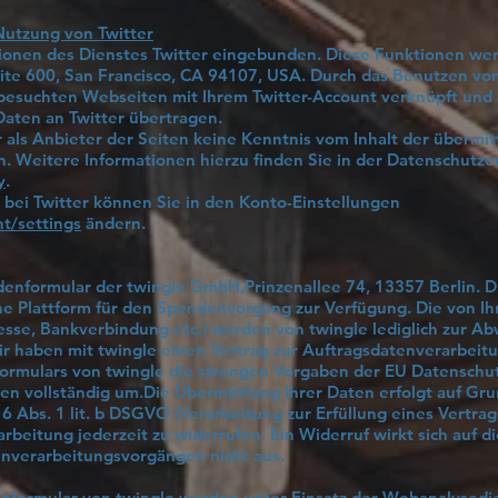
Nutzung von Twitter
tionen des Dienstes Twitter eingebunden. Diese Funktionen we
Suite 600, San Francisco, CA 94107, USA. Durch das Benutzen vo
besuchten Webseiten mit Ihrem Twitter-Account verknüpft und
aten an Twitter übertragen.
r als Anbieter der Seiten keine Kenntnis vom Inhalt der übermi
n. Weitere Informationen hierzu finden Sie in der Datenschutze
y
.
 bei Twitter können Sie in den Konto-Einstellungen
nt/settings
ändern.
enformular der twingle GmbH,Prinzenallee 74, 13357 Berlin. Di
he Plattform für den Spendenvorgang zur Verfügung. Die von I
sse, Bankverbindung etc.) werden von twingle lediglich zur A
ir haben mit twingle einen Vertrag zur Auftragsdatenverarbei
ormulars von twingle die strengen Vorgaben der EU Datensch
vollständig um.Die Übermittlung Ihrer Daten erfolgt auf Grundl
6 Abs. 1 lit. b DSGVO (Verarbeitung zur Erfüllung eines Vertrags
arbeitung jederzeit zu widerrufen. Ein Widerruf wirkt sich auf d
nverarbeitungsvorgängen nicht aus.
nformular von twingle werden unter Einsatz der Webanalysed