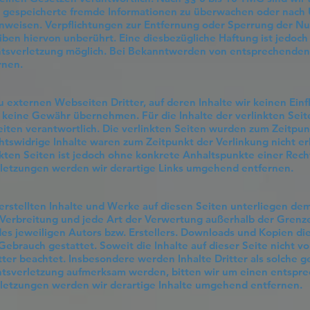
er gespeicherte fremde Informationen zu überwachen oder nach 
hinweisen. Verpflichtungen zur Entfernung oder Sperrung der N
ben hiervon unberührt. Eine diesbezügliche Haftung ist jedoch
htsverletzung möglich. Bei Bekanntwerden von entsprechenden
rnen.
u externen Webseiten Dritter, auf deren Inhalte wir keinen Ein
 keine Gewähr übernehmen. Für die Inhalte der verlinkten Seiten
eiten verantwortlich. Die verlinkten Seiten wurden zum Zeitpun
htswidrige Inhalte waren zum Zeitpunkt der Verlinkung nicht 
inkten Seiten ist jedoch ohne konkrete Anhaltspunkte einer Rech
etzungen werden wir derartige Links umgehend entfernen.
 erstellten Inhalte und Werke auf diesen Seiten unterliegen d
, Verbreitung und jede Art der Verwertung außerhalb der Gren
es jeweiligen Autors bzw. Erstellers. Downloads und Kopien die
Gebrauch gestattet. Soweit die Inhalte auf dieser Seite nicht v
ter beachtet. Insbesondere werden Inhalte Dritter als solche g
htsverletzung aufmerksam werden, bitten wir um einen entspre
etzungen werden wir derartige Inhalte umgehend entfernen.