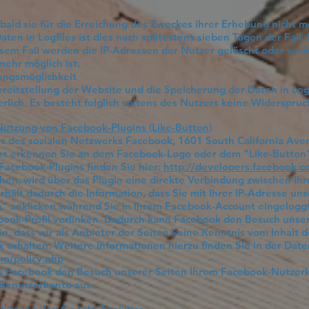
ald sie für die Erreichung des Zweckes ihrer Erhebung nicht me
aten in Logfiles ist dies nach spätestens sieben Tagen der Fal
iesem Fall werden die IP-Adressen der Nutzer gelöscht oder ve
mehr möglich ist.
ungsmöglichkeit
reitstellung der Website und die Speicherung der Daten in Logfi
rlich. Es besteht folglich seitens des Nutzers keine Widerspru
Nutzung von Facebook-Plugins (Like-Button)
ns des sozialen Netzwerks Facebook, 1601 South California Ave
ins erkennen Sie an dem Facebook-Logo oder dem "Like-Button" 
 Facebook-Plugins finden Sie hier:
http://developers.facebook.c
hen, wird über das Plugin eine direkte Verbindung zwischen I
rhält dadurch die Information, dass Sie mit Ihrer IP-Adresse u
" anklicken während Sie in Ihrem Facebook-Account eingeloggt 
book-Profil verlinken. Dadurch kann Facebook den Besuch unse
n, dass wir als Anbieter der Seiten keine Kenntnis vom Inhalt 
erhalten. Weitere Informationen hierzu finden Sie in der Dat
om/policy.php
s Facebook den Besuch unserer Seiten Ihrem Facebook-Nutzerk
-Benutzerkonto aus.