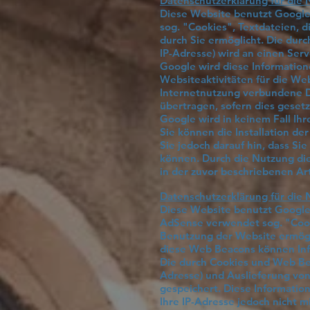
Datenschutzerklärung für die 
Diese Website benutzt Google 
sog. "Cookies", Textdateien, 
durch Sie ermöglicht. Die durc
IP-Adresse) wird an einen Ser
Google wird diese Informatio
Websiteaktivitäten für die W
Internetnutzung verbundene Di
übertragen, sofern dies gesetz
Google wird in keinem Fall Ihr
Sie können die Installation d
Sie jedoch darauf hin, dass Si
können. Durch die Nutzung die
in der zuvor beschriebenen A
Datenschutzerklärung für die
Diese Website benutzt Google
AdSense verwendet sog. "Cook
Benutzung der Website ermögl
diese Web Beacons können Inf
Die durch Cookies und Web Bea
Adresse) und Auslieferung vo
gespeichert. Diese Informati
Ihre IP-Adresse jedoch nicht