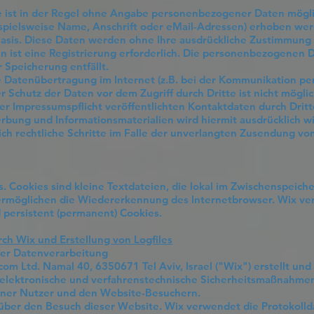
 ist in der Regel ohne Angabe personenbezogener Daten mögli
ielsweise Name, Anschrift oder eMail-Adressen) erhoben werde
r Basis. Diese Daten werden ohne Ihre ausdrückliche Zustimmung
en ist eine Registrierung erforderlich. Die personenbezogenen
 Speicherung entfällt.
e Datenübertragung im Internet (z.B. bei der Kommunikation per
r Schutz der Daten vor dem Zugriff durch Dritte ist nicht mögli
 Impressumspflicht veröffentlichten Kontaktdaten durch Drit
rbung und Informationsmaterialien wird hiermit ausdrücklich w
lich rechtliche Schritte im Falle der unverlangten Zusendung 
. Cookies sind kleine Textdateien, die lokal im Zwischenspeich
 ermöglichen die Wiedererkennung des
Internetbrowser. Wix ve
persistent (permanent) Cookies.
rch Wix und Erstellung von Logfiles
er Datenverarbeitung
m Ltd. Namal 40, 6350671 Tel Aviv, Israel ("Wix") erstellt und
e, elektronische und verfahrenstechnische Sicherheitsmaßnahme
ner Nutzer und den Website-Besuchern.
 über den Besuch dieser Website. Wix verwendet die Protokollda