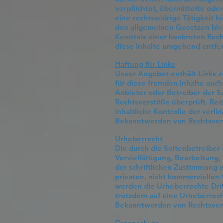
verpflichtet, übermittelte od
eine rechtswidrige Tätigkeit 
den allgemeinen Gesetzen blei
Kenntnis einer konkreten Rec
diese Inhalte umgehend entfe
Haftung für Links
Unser Angebot enthält Links z
für diese fremden Inhalte auch
Anbieter oder Betreiber der S
Rechtsverstöße überprüft. Rec
inhaltliche Kontrolle der verl
Bekanntwerden von Rechtsverl
Urheberrecht
Die durch die Seitenbetreiber
Vervielfältigung, Bearbeitung
der schriftlichen Zustimmung d
privaten, nicht kommerziellen 
werden die Urheberrechte Drit
trotzdem auf eine Urheberrec
Bekanntwerden von Rechtsverl
Datenschutz