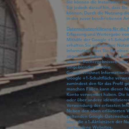
Sie können die Installation d
Sie jedoch darauf hin, dass Si
können. Durch die Nutzung die
in der zuvor beschriebenen A
Datenschutzerklärung für die
Erfassung und Weitergabe von
Mithilfe der Google +1-Schaltf
erhalten Sie und andere Nutze
Information, dass Sie für eine
angesehen haben. Ihre +1 kön
etwa in Suchergebnissen oder 
eingeblendet werden.
Google zeichnet Informationen
Google +1-Schaltfläche verwend
zumindest den für das Profil 
manchen Fällen kann dieser Na
Konto verwendet haben. Die Id
oder über andere identifizier
Verwendung der erfassten Inf
Neben den oben erläuterten 
geltenden Google-Datenschutz
über die +1-Aktivitäten der Nu
verbundene Websites.