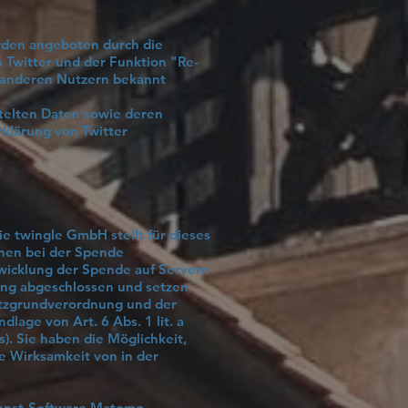
rden angeboten durch die
n Twitter und der Funktion "Re-
 anderen Nutzern bekannt
ttelten Daten sowie deren
rklärung von Twitter
e twingle GmbH stellt für dieses
hnen bei der Spende
bwicklung der Spende auf Servern
tung abgeschlossen und setzen
utzgrundverordnung und der
age von Art. 6 Abs. 1 lit. a
). Sie haben die Möglichkeit,
ie Wirksamkeit von in der
ienst-Software Matomo