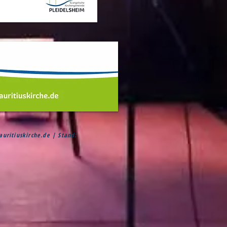
ritiuskirche.de
| Stand: