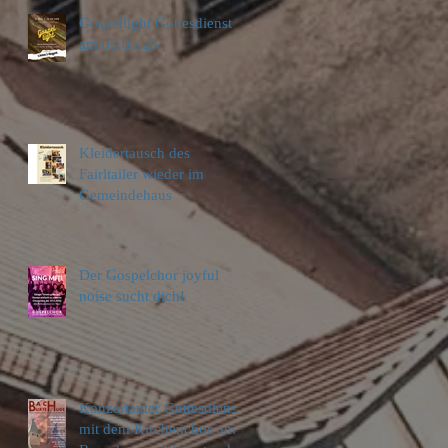
Gospellight Gottesdienst
am 03.05.26
Kleidertausch des
Fairltailer wieder im
Gemeindehaus
Der Gospelchor joyful
noise sucht dich!
Konzertanter Gottesdienst
mit dem Kirchenchor und