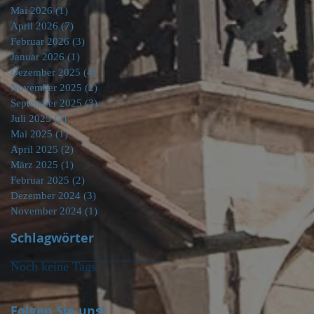
Mai 2026
(1)
1 Beitrag
April 2026
(7)
7 Beiträge
Februar 2026
(3)
3 Beiträge
Januar 2026
(1)
1 Beitrag
Dezember 2025
(4)
4 Beiträge
November 2025
(2)
2 Beiträge
September 2025
(3)
3 Beiträge
Juli 2025
(2)
2 Beiträge
Mai 2025
(1)
1 Beitrag
April 2025
(2)
2 Beiträge
März 2025
(1)
1 Beitrag
Februar 2025
(2)
2 Beiträge
Dezember 2024
(3)
3 Beiträge
November 2024
(1)
1 Beitrag
Schlagwörter
Noch keine Tags.
Folgen Sie uns!