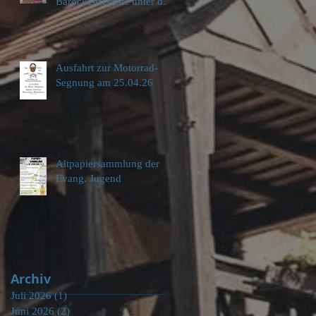
Barockensemble unter der
Leitung von Moritz
Feuerstein
Ausfahrt zur Motorrad-
Segnung am 25.04.26
Altpapiersammlung der
Evang. Jugend
Archiv
Juli 2026
(1)
1 Beitrag
Juni 2026
(2)
2 Beiträge