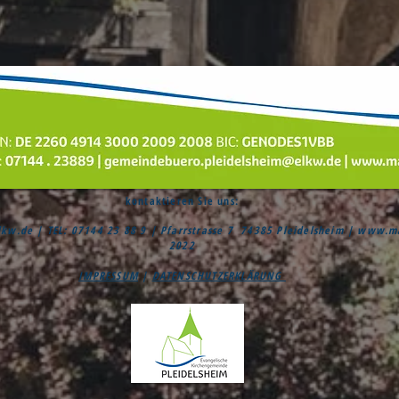
kontaktieren Sie uns:
lkw.de
| TEL: 07144 23 88 9 | Pfarrstrasse 7 74385 Pleidelsheim |
www.mau
2022
IMPRESSUM
|
DATENSCHUTZERKLÄRUNG