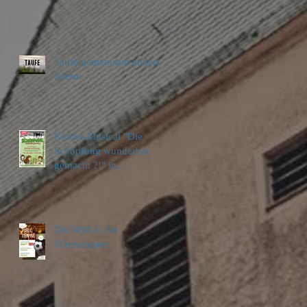
Taufe gemeinsam anders
feiern:
Kinder-Musical "Die
Schöpfung wunderbar
gemacht ?!" in
Pleidelsheim
Die WM in der
Pfarrscheuer