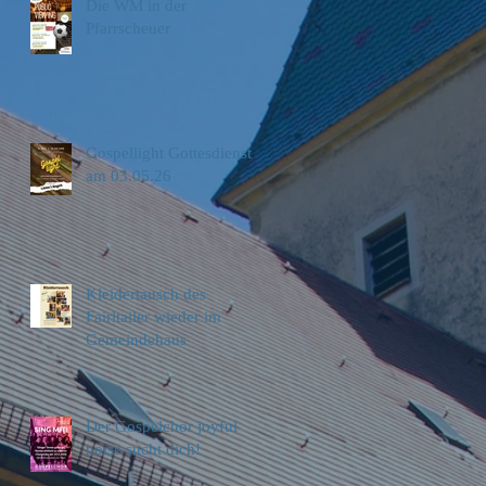
Die WM in der
Pfarrscheuer
Gospellight Gottesdienst
am 03.05.26
Kleidertausch des
Fairltailer wieder im
Gemeindehaus
Der Gospelchor joyful
noise sucht dich!