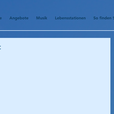
e
Angebote
Musik
Lebensstationen
So finden 
t