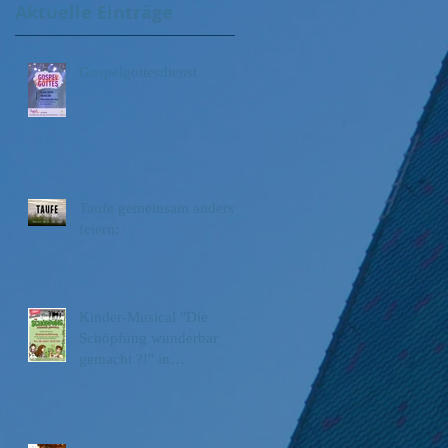
Aktuelle Einträge
Gospelgottesdienst
Taufe gemeinsam anders
feiern:
Kinder-Musical "Die
Schöpfung wunderbar
gemacht ?!" in
Pleidelsheim