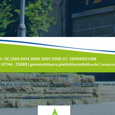
kontaktieren Sie uns:
lkw.de
| TEL: 07144 23 88 9 | Pfarrstrasse 7 74385 Pleidelsheim |
www.mau
2022
IMPRESSUM
|
DATENSCHUTZERKLÄRUNG