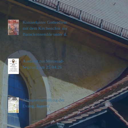
Konzertanter Gottesdienst
mit dem Kirchenchor und
Barockensemble unter der
Leitung von Moritz
Feuerstein
Ausfahrt zur Motorrad-
Segnung am 25.04.26
Altpapiersammlung der
Evang. Jugend