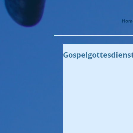
Hom
Gospelgottesdiens