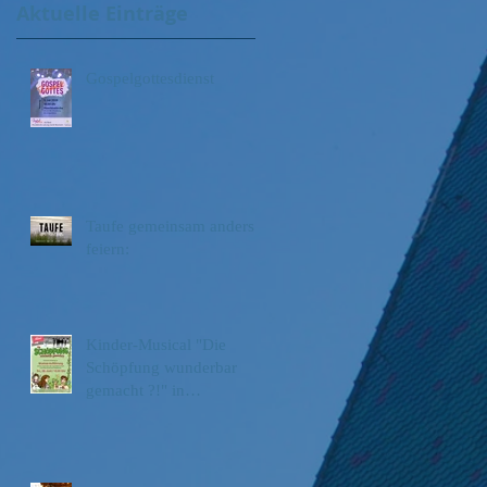
Aktuelle Einträge
Gospelgottesdienst
Taufe gemeinsam anders
feiern:
Kinder-Musical "Die
Schöpfung wunderbar
gemacht ?!" in
Pleidelsheim