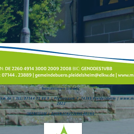
kontaktieren Sie uns:
lkw.de
| TEL: 07144 23 88 9 | Pfarrstrasse 7 74385 Pleidelsheim |
www.mau
2022
IMPRESSUM
|
DATENSCHUTZERKLÄRUNG