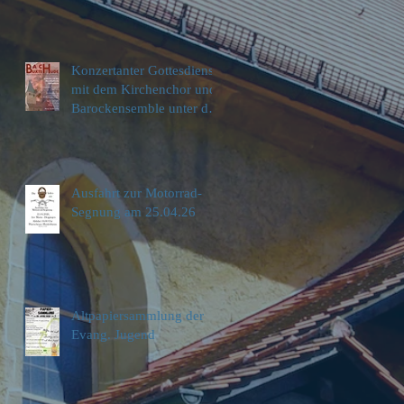
Konzertanter Gottesdienst
mit dem Kirchenchor und
Barockensemble unter der
Leitung von Moritz
Feuerstein
Ausfahrt zur Motorrad-
Segnung am 25.04.26
Altpapiersammlung der
Evang. Jugend