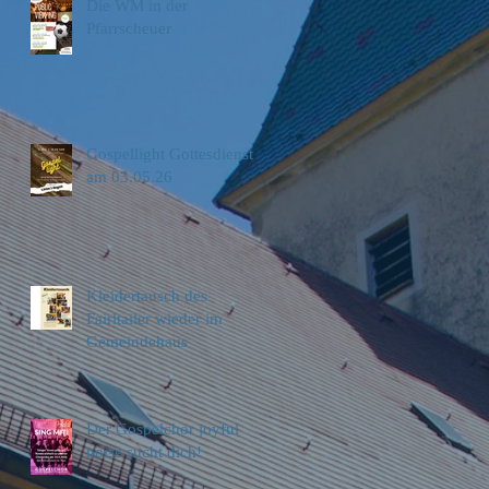
Die WM in der
Pfarrscheuer
Gospellight Gottesdienst
am 03.05.26
Kleidertausch des
Fairltailer wieder im
Gemeindehaus
Der Gospelchor joyful
noise sucht dich!